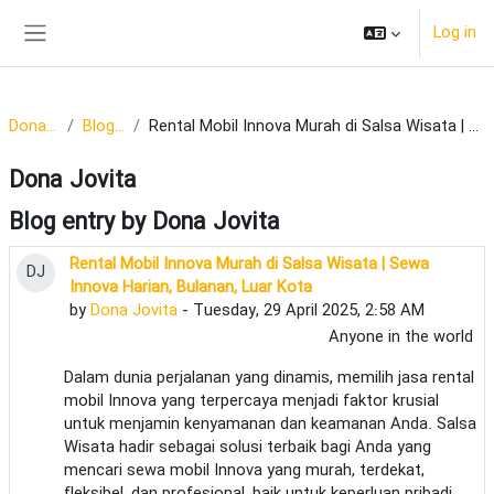
Skip to main content
Log in
Side panel
Dona Jovita
Blog entries
Rental Mobil Innova Murah di Salsa Wisata | Sewa Innova Harian, Bulanan, Luar Kota
Dona Jovita
Blog entry by Dona Jovita
Rental Mobil Innova Murah di Salsa Wisata | Sewa
DJ
Innova Harian, Bulanan, Luar Kota
by
Dona Jovita
- Tuesday, 29 April 2025, 2:58 AM
Anyone in the world
Dalam dunia perjalanan yang dinamis, memilih jasa rental
mobil Innova yang terpercaya menjadi faktor krusial
untuk menjamin kenyamanan dan keamanan Anda. Salsa
Wisata hadir sebagai solusi terbaik bagi Anda yang
mencari sewa mobil Innova yang murah, terdekat,