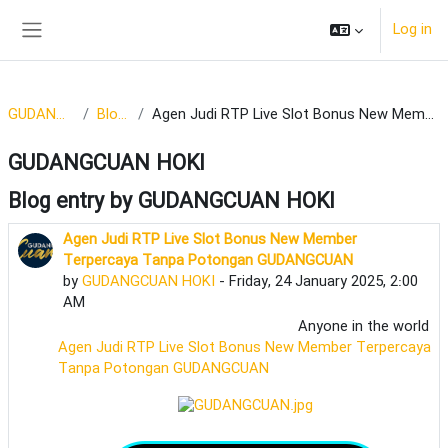
Skip to main content
Log in
Side panel
GUDANGCUAN HOKI
Blog entries
Agen Judi RTP Live Slot Bonus New Member Terpercaya Tanpa Potongan GUDANGCUAN
GUDANGCUAN HOKI
Blog entry by GUDANGCUAN HOKI
Agen Judi RTP Live Slot Bonus New Member
Terpercaya Tanpa Potongan GUDANGCUAN
by
GUDANGCUAN HOKI
- Friday, 24 January 2025, 2:00
AM
Anyone in the world
Agen Judi RTP Live Slot Bonus New Member Terpercaya
Tanpa Potongan GUDANGCUAN